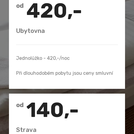
420,-
od
Ubytovna
Jednolůžko - 420,-/noc
Při dlouhodobém pobytu jsou ceny smluvní
140,-
od
Strava